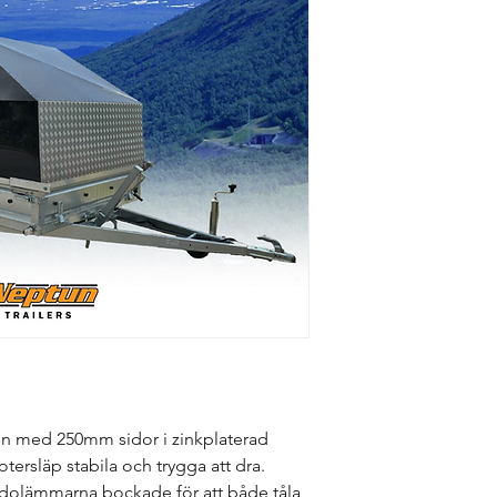
Varumärke:
Modell:
Sidor:
Längd:
Bredd:
Höjd:
Totalvikt (kg):
Lastvikt (kg):
Axlar:
Tipp:
ion med 250mm sidor i zinkplaterad 
otersläp stabila och trygga att dra.
 sidolämmarna bockade för att både tåla 