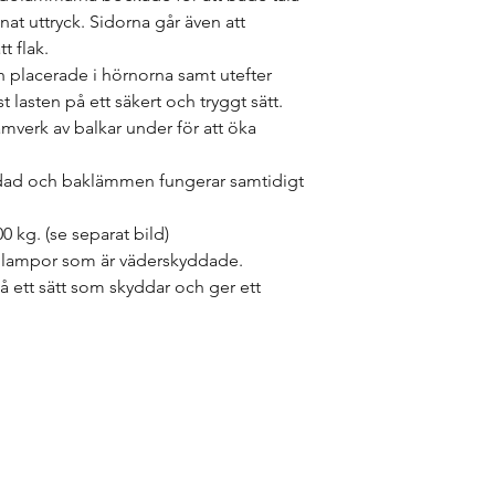
at uttryck. Sidorna går även att 
t flak.
h placerade i hörnorna samt utefter 
t lasten på ett säkert och tryggt sätt.
mverk av balkar under för att öka 
ddad och baklämmen fungerar samtidigt 
0 kg. (se separat bild)
ilampor som är väderskyddade. 
 ett sätt som skyddar och ger ett 