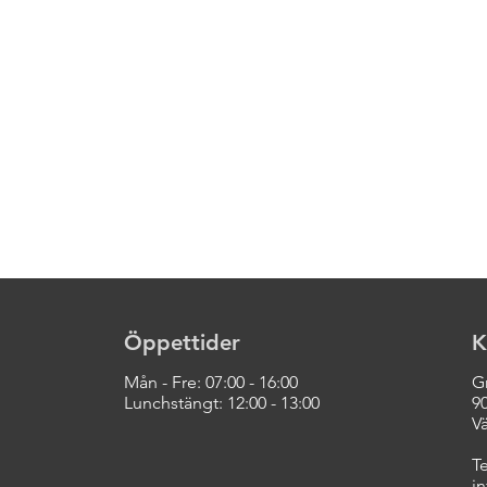
Öppettider
K
Mån - Fre: 07:00 - 16:00
G
Lunchstängt: 12:00 - 13:00
9
V
Te
i