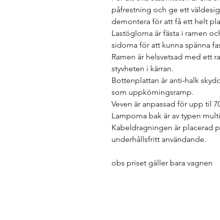
påfrestning och ge ett väldesign
demontera för att få ett helt plat
Lastöglorna är fästa i ramen oc
sidorna för att kunna spänna fas
Ramen är helsvetsad med ett ra
styvheten i kärran.
Bottenplattan är anti-halk sky
som uppkörningsramp.
Veven är anpassad för upp til 70
Lamporna bak är av typen mult
Kabeldragningen är placerad på
underhållsfritt användande.
obs priset gäller bara vagnen