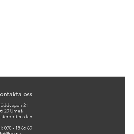
ontakta oss
räddvägen 21
06 20 Umeå
ästerbottens län
l:
090 - 18 86 80
nfo@kbr.nu