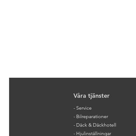
Våra tjänster
- Service
- Bilreparationer
- Däck & Däckhotell
- Hjulinställningar